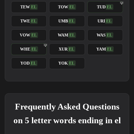
TEW
EL
TOW
EL
TUD
EL
TWE
EL
UMB
EL
URI
EL
VOW
EL
WAM
EL
WAS
EL
WHE
EL
XUR
EL
YAM
EL
YOD
EL
YOK
EL
Frequently Asked Questions
on 5 letter words ending in el