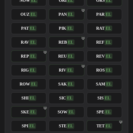
NOW
EL
ORI
EL
ORS
EL
OUZ
EL
PAN
EL
PAR
EL
PAT
EL
PIK
EL
RAT
EL
RAV
EL
REB
EL
REF
EL
REP
EL
REU
EL
REV
EL
RIG
EL
RIV
EL
ROS
EL
ROW
EL
SAK
EL
SAM
EL
SHI
EL
SIC
EL
SIS
EL
SKE
EL
SOW
EL
SPE
EL
SPI
EL
STE
EL
TET
EL