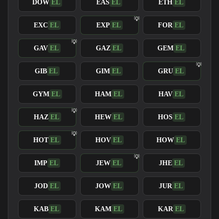
DOW
EL
EAS
EL
ETH
EL
EXC
EL
EXP
EL
FOR
EL
GAV
EL
GAZ
EL
GEM
EL
GIB
EL
GIM
EL
GRU
EL
GYM
EL
HAM
EL
HAV
EL
HAZ
EL
HEW
EL
HOS
EL
HOT
EL
HOV
EL
HOW
EL
IMP
EL
JEW
EL
JHE
EL
JOD
EL
JOW
EL
JUR
EL
KAB
EL
KAM
EL
KAR
EL