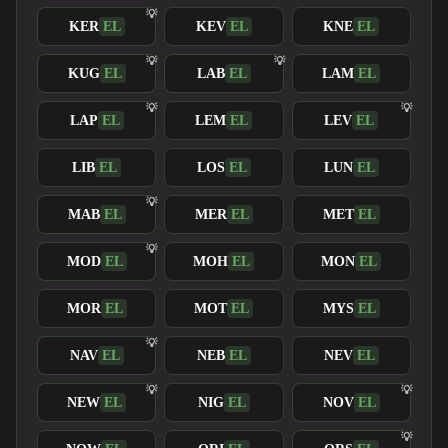
KER
EL
KEV
EL
KNE
EL
KUG
EL
LAB
EL
LAM
EL
LAP
EL
LEM
EL
LEV
EL
LIB
EL
LOS
EL
LUN
EL
MAB
EL
MER
EL
MET
EL
MOD
EL
MOH
EL
MON
EL
MOR
EL
MOT
EL
MYS
EL
NAV
EL
NEB
EL
NEV
EL
NEW
EL
NIG
EL
NOV
EL