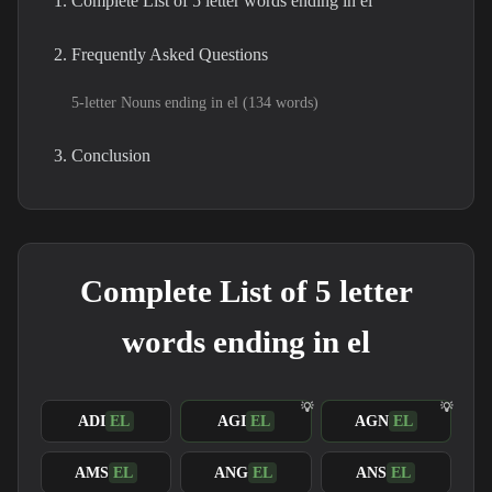
1. Complete List of 5 letter words ending in el
2. Frequently Asked Questions
5-letter Nouns ending in el (134 words)
3. Conclusion
Complete List of 5 letter
words ending in el
ADI
EL
AGI
EL
AGN
EL
AMS
EL
ANG
EL
ANS
EL