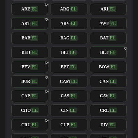
ARE
EL
ARG
EL
ARI
EL
ART
EL
ARV
EL
AWE
EL
BAB
EL
BAG
EL
BAT
EL
BED
EL
BEJ
EL
BET
EL
BEV
EL
BEZ
EL
BOW
EL
BUR
EL
CAM
EL
CAN
EL
CAP
EL
CAS
EL
CAV
EL
CHO
EL
CIN
EL
CRE
EL
CRU
EL
CUP
EL
DIV
EL